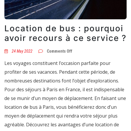
Location de bus : pourquoi
avoir recours à ce service ?
on
24 May 2022
Comments Off
Location
de
Les voyages constituent l’occasion parfaite pour
bus
:
profiter de ses vacances. Pendant cette période, de
pourquoi
avoir
nombreuses destinations font l’objet d’explorations.
recours
à
Pour des séjours à Paris en France, il est indispensable
ce
service
de se munir d’un moyen de déplacement. En faisant une
?
location de bus à Paris, vous bénéficierez donc d’un
moyen de déplacement qui rendra votre séjour plus
agréable. Découvrez les avantages d’une location de