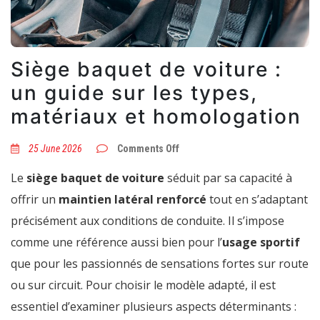
Siège baquet de voiture :
un guide sur les types,
matériaux et homologation
on
25 June 2026
Comments Off
Siège
baquet
Le
siège baquet de voiture
séduit par sa capacité à
de
voiture
offrir un
maintien latéral renforcé
tout en s’adaptant
:
un
précisément aux conditions de conduite. Il s’impose
guide
sur
comme une référence aussi bien pour l’
usage sportif
les
types,
que pour les passionnés de sensations fortes sur route
matériaux
et
ou sur circuit. Pour choisir le modèle adapté, il est
homologation
essentiel d’examiner plusieurs aspects déterminants :