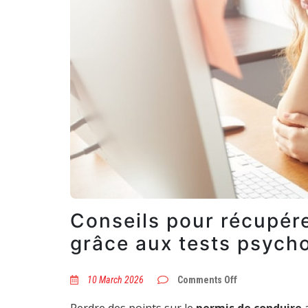
Conseils pour récupér
grâce aux tests psych
on
10 March 2026
Comments Off
Conseils
pour