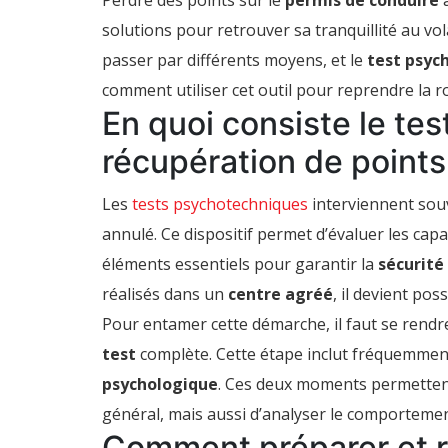
Perdre des points sur le
permis de conduire
a
récupérer
des
solutions pour retrouver sa tranquillité au vola
points
rapidement
passer par différents moyens, et le
test psyc
grâce
aux
comment utiliser cet outil pour reprendre la 
tests
En quoi consiste le te
psychotechniqu
récupération de points
Les
tests psychotechniques
interviennent sou
annulé. Ce dispositif permet d’évaluer les cap
éléments essentiels pour garantir la
sécurité
réalisés dans un
centre agréé
, il devient po
Pour entamer cette démarche, il faut se rend
test
complète. Cette étape inclut fréquemme
psychologique
. Ces deux moments permettent
général, mais aussi d’analyser le comportement
Comment préparer et r