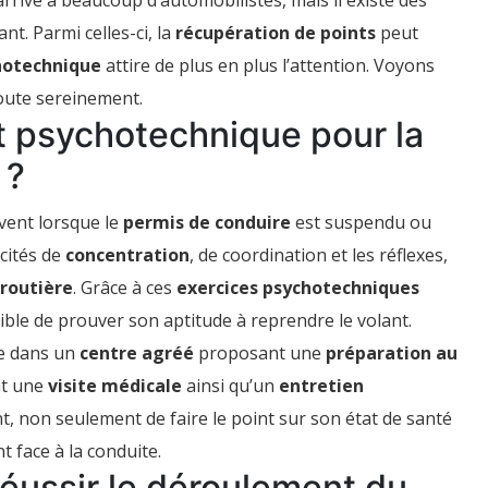
rrive à beaucoup d’automobilistes, mais il existe des
nt. Parmi celles-ci, la
récupération de points
peut
hotechnique
attire de plus en plus l’attention. Voyons
route sereinement.
st psychotechnique pour la
es
 ?
vent lorsque le
permis de conduire
est suspendu ou
acités de
concentration
, de coordination et les réflexes,
 routière
. Grâce à ces
exercices psychotechniques
ssible de prouver son aptitude à reprendre le volant.
re dans un
centre agréé
proposant une
préparation au
nt une
visite médicale
ainsi qu’un
entretien
, non seulement de faire le point sur son état de santé
 face à la conduite.
éussir le déroulement du