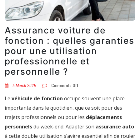
Assurance voiture de
fonction : quelles garanties
pour une utilisation
professionnelle et
personnelle ?
on
5 March 2026
Comments Off
Assurance
voiture
Le
véhicule de fonction
occupe souvent une place
de
fonction
importante dans le quotidien, que ce soit pour des
:
quelles
trajets professionnels ou pour les
déplacements
garanties
pour
personnels
du week-end. Adapter son
assurance auto
une
utilisation
à cette double utilisation s’avère essentiel afin de rouler
professionnelle