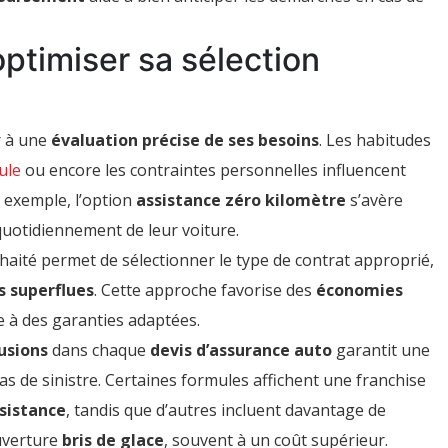
ptimiser sa sélection
r à une
évaluation précise de ses besoins
. Les habitudes
ule
ou encore les contraintes personnelles influencent
r exemple, l’option
assistance zéro kilomètre
s’avère
quotidiennement de leur voiture.
aité permet de sélectionner le type de contrat approprié,
s superflues
. Cette approche favorise des
économies
ce à des garanties adaptées.
usions
dans chaque
devis d’assurance auto
garantit une
cas de sinistre. Certaines formules affichent une franchise
ssistance
, tandis que d’autres incluent davantage de
uverture
bris de glace
, souvent à un coût supérieur.