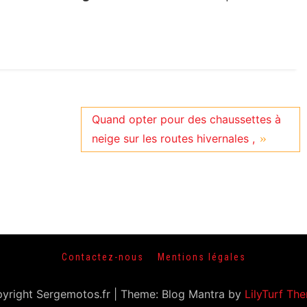
Quand opter pour des chaussettes à
neige sur les routes hivernales ,
Contactez-nous
Mentions légales
yright Sergemotos.fr
|
Theme: Blog Mantra by
LilyTurf Th