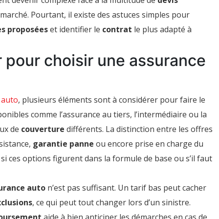
t devenir complexe face à la multitude de
devis
 marché. Pourtant, il existe des astuces simples pour
es proposées
et identifier le
contrat
le plus adapté à
r pour choisir une assurance
 auto
, plusieurs éléments sont à considérer pour faire le
onibles comme l’assurance au tiers, l’intermédiaire ou la
aux de
couverture
différents. La distinction entre les offres
sistance,
garantie panne
ou encore prise en charge du
r si ces options figurent dans la formule de base ou s’il faut
surance auto
n’est pas suffisant. Un tarif bas peut cacher
clusions
, ce qui peut tout changer lors d’un sinistre.
boursement
aide à bien anticiper les démarches en cas de