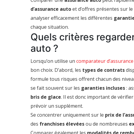
Comparer une
assurance auto
peut rapidemen
:
comment
d’assurance auto
et d’offres présentes sur le
comparer
les
analyser efficacement les différentes
garanti
services
en
chaque situation.
toute
Quels critères regarde
simplicité
auto ?
Lorsqu’on utilise un
comparateur d’assurance
bon choix. D’abord, les
types de contrats
disp
formule tous risques offrent chacun des nive
se fait souvent sur les
garanties incluses
: as
bris de glace
. Il est donc important de vérifie
prévoir un supplément.
Se concentrer uniquement sur le
prix de l’as
des
franchises élevées
ou de nombreuses
ex
Comparer également les
modalités de rem