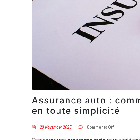
Assurance auto : comm
en toute simplicité
on
20 November 2025
Comments Off
Assurance
auto